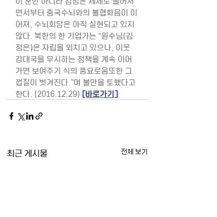
이 뿐만 아니라 김정은 체제로 들어서
면서부터 중국수뇌와의 불협화음이 이
어져, 수뇌회담은 아직 실현되고 있지 
않다. 북한의 한 기업가는 “원수님(김
정은)은 자립을 외치고 있으나, 이웃 
강대국을 무시하는 정책을 계속 이어
가면 보여주기 식의 풍요로움또한 그 
껍질이 벗겨진다.”며 불만을 토했다고 
한다. (2016.12.29) 
[바로가기]
최근 게시물
전체 보기