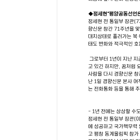
◆정세현“평양공동선언은 
정세현 전 통일부 장관(7
향신문 창간 71주년을 맞
대치상태로 흘러가는 북·
태도 변화와 적극적인 호
 그로부터 1년이 지난 지금 한반도 상황은 상전벽해와 같은 변화가 일어났다. 최근 북·미의 후속 대화가 주춤거리
고 있긴 하지만, 꿈처럼 
사람을 다시 경향신문 창간
난 1일 경향신문 본사 
는 전화통화 등을 통해 
- 1년 전에는 상상할 수
정세현 전 통일부 장관(이
에 성공하고 국가핵무력 
고 평창 동계올림픽 참가