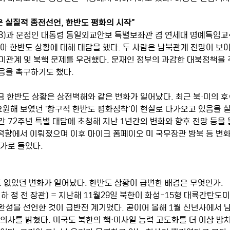
실질적 종전선언, 한반도 평화의 시작”
3)과 문정인 대통령 통일외교안보 특별보좌관 겸 연세대 명예특임교수(
아 한반도 상황에 대해 대담을 했다. 두 사람은 남북관계 전망이 보이지 
미관계 및 북핵 문제를 우려했다. 문재인 정부의 과감한 대북정책을
응을 촉구하기도 했다.
요원해 보였던 ‘항구적 한반도 평화정착’이 현실로 다가오고 있음을 실감
 72주년 특별 대담에 초청해 지난 1년간의 변화와 향후 전망 등을 
여적향에서 이뤄졌으며 이후 마이크 폼페이오 미 국무장관 방북 등 변
추가로 들었다.
도 없었던 변화가 일어났다. 한반도 상황이 급변한 배경은 무엇인가.
하 정 전 장관) = 지난해 11월29일 북한이 화성-15형 대륙간탄도미
완성을 선언한 것이 급반전 계기였다. 곧이어 올해 1월 신년사에서
 의사를 밝혔다. 미국도 북한의 핵·미사일 능력 고도화를 더 이상 방