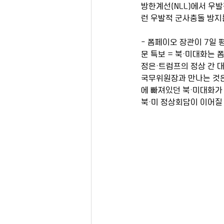
방한계선(NLL)에서 우
런 우발적 군사충돌 방지
- 폼페이오 장관이 7일 
문 특보 = 북·미대화는 
정은·트럼프의 정상 간 대
국무위원장과 만나는 것은
에 빠져있던 북·미대화가 
북·미 정상회담이 이어질 