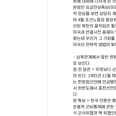
문에 대화에 나서게 된 
문정인 외교안보특보(이하 
적 양상을 보면 상당히 
어 4월 조선노동당 중앙
산된 북한의 움직임은 필
미국과 연결시킨 중재자 
왔는데 우리가 그 기회를
미국의 전략적 셈법이 맞
- 남북관계에서 많은 변
로 보인다. 
정 전 장관 = 무엇보다
이 든다. 1991년 11
는 판문점선언에 언급됐었
서 한반도에서 종전선언이
다. 
문 특보 = 한국 언론은
운용적 군비통제에 관한 
식 군사위협과 핵 위협인