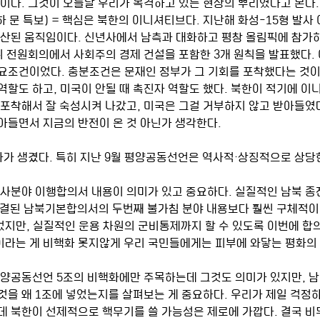
것이다. 그것이 오늘날 우리가 목격하고 있는 현상의 뿌리였다고 본다.
문 특보) = 핵심은 북한의 이니셔티브다. 지난해 화성-15형 발사
계산된 움직임이다. 신년사에서 남측과 대화하고 평창 올림픽에 참가하
위 전원회의에서 사회주의 경제 건설을 포함한 3개 원칙을 발표했다. 
요조건이었다. 충분조건은 문재인 정부가 그 기회를 포착했다는 것이
역할도 하고, 미국이 안될 때 촉진자 역할도 했다. 북한이 적기에 이
 포착해서 잘 숙성시켜 나갔고, 미국은 그걸 거부하지 않고 받아들였다
아들면서 지금의 반전이 온 것 아닌가 생각한다. 
화가 생겼다. 특히 지난 9월 평양공동선언은 역사적·상징적으로 상당
 군사분야 이행합의서 내용이 의미가 있고 중요하다. 실질적인 남북 
월 체결된 남북기본합의서의 두번째 불가침 분야 내용보다 훨씬 구체적이
지만, 실질적인 운용 차원의 군비통제까지 할 수 있도록 이번에 합의
라는 게 비핵화 못지않게 우리 국민들에게는 피부에 와닿는 평화의
 평양공동선언 5조의 비핵화에만 주목하는데 그것도 의미가 있지만, 남
것을 왜 1조에 넣었는지를 살펴보는 게 중요하다. 우리가 제일 걱정하
데 북한이 선제적으로 핵무기를 쓸 가능성은 제로에 가깝다. 결국 비