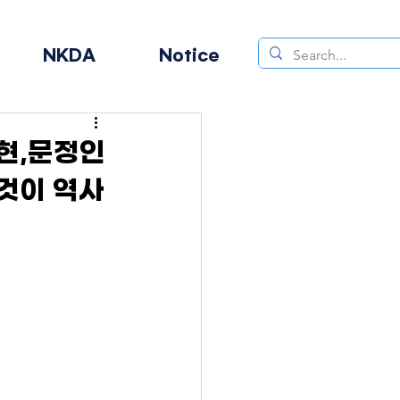
NKDA
Notice
세현,문정인
것이 역사