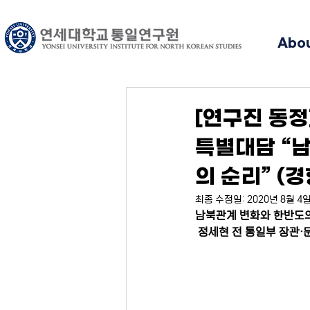
Abo
[연구진 동정
특별대담 “
의 순리” (
최종 수정일:
2020년 8월 4
남북관계 변화와 한반도
정세현 전 통일부 장관