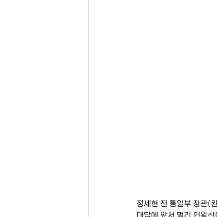
정세현 전 통일부 장관(
대담에 앞서 멀리 인왕산