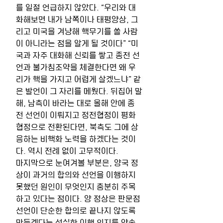
를 일절 언급하지 않았다. “우리와 대
화해보면 내가 남쪽이나 태평양상, 그
리고 미국을 겨냥해 핵무기를 쏠 사람
이 아니라는 점을 알게 될 것이다” “미
국과 자주 대화해 신뢰를 쌓고 종전 선
언과 불가침조약을 체결한다면 왜 우
리가 핵을 가지고 어렵게 살겠느냐” 같
은 발언이 그 자리를 메웠다. 뒤집어 말
해, 남측이 바라는 대로 올해 안에 종
전 선언이 이뤄지고 정전협정이 평화
협정으로 전환된다면, 북측도 그에 상
응하는 비핵화 노력을 하겠다는 것이
다. 역시 전례 없이 고무적이다.
마지막으로 눈여겨볼 부분은, 양국 정
상이 과거의 합의와 선언을 이행하지 
못했던 원인이 무엇인지 충분히 주목
하고 있다는 점이다. 양 정상은 판문점 
선언이 단순한 합의로 끝나지 않도록 
만들겠다는 성실한 이행 의지를 약속