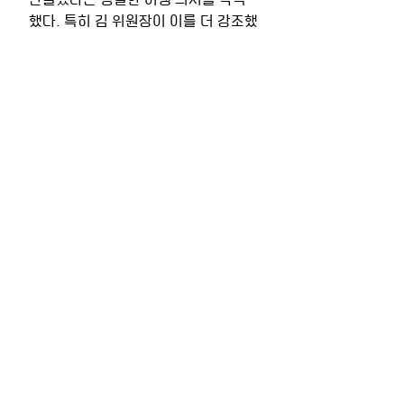
했다. 특히 김 위원장이 이를 더 강조했
다는 사실은 북측의 합의 불이행에 익
숙해진 우리에게 파격이 아닐 수 없다. 
5월 고위급회담, 장성급 군사회담, 적
십자회담, 8월15일 이산가족 상봉, 문
재인 대통령의 올가을 평양 방문 등 앞
으로 이어질 주요 회담과 행사 일정을 
선언문에 명기한 것 역시 이행 의지를 
한층 단단히 못 박기 위한 수단일 것이
다.
 ‘핵무기 없는 평화로운 한반도’는 문재
인 대통령이 당선 이전부터 오랫동안 
간직해온 목표다. 이번 정상회담이 그 
꿈을 이룰 수 있는 역사적 발판을 만들
어준 것은 분명한 사실이다. 하지만 새
로운 역사를 만들어가는 일은 결코 쉬
운 작업이 아니다. 평화로운 한반도로 