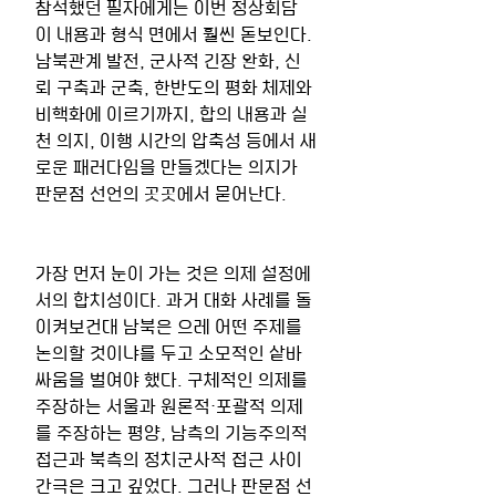
참석했던 필자에게는 이번 정상회담
이 내용과 형식 면에서 훨씬 돋보인다. 
남북관계 발전, 군사적 긴장 완화, 신
뢰 구축과 군축, 한반도의 평화 체제와 
비핵화에 이르기까지, 합의 내용과 실
천 의지, 이행 시간의 압축성 등에서 새
로운 패러다임을 만들겠다는 의지가 
판문점 선언의 곳곳에서 묻어난다.
가장 먼저 눈이 가는 것은 의제 설정에
서의 합치성이다. 과거 대화 사례를 돌
이켜보건대 남북은 으레 어떤 주제를 
논의할 것이냐를 두고 소모적인 샅바 
싸움을 벌여야 했다. 구체적인 의제를 
주장하는 서울과 원론적·포괄적 의제
를 주장하는 평양, 남측의 기능주의적 
접근과 북측의 정치군사적 접근 사이 
간극은 크고 깊었다. 그러나 판문점 선