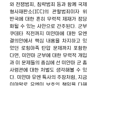
와 전쟁범죄, 침략범죄 등과 함께 국제
형사재판소(ICC)의 관할범죄이자 위
반국에 대한 흔히 무력적 제재가 정당
화될 수 있는 사안으로 간주된다. 군부 
쿠데타 직전까지 미얀마에 대한 유엔 
결의안에서 핵심 내용을 차지하고 있
었던 로힝야족 탄압 문제까지 포함한
다면, 미얀마 군부에 대한 무력적 개입
과 이 문제들의 중심에 선 미얀마 군 총
사령관에 대한 처벌도 생각해볼 수 있
다. 미얀마 유엔 특사의 주장처럼, 지금
이야말로 유엔이 보호의 책임을 다해
야 할 때라고 말할 수 있는 것이다.
그러나 보다 현실적인 문제들이 남아 
있다. 무엇보다 인도주의적 개입의 잘
못된 선례들을 따르지 않아야 한다. 특
히 인도주의라는 목적이 모든 행위를 
정당화할 수는 없다는 점에 주의해야 