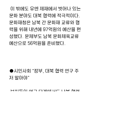
 이 밖에도 유엔 제재에서 벗어나 있는 
문화 분야도 대북 협력에 적극적이다. 
문화재청은 남북 간 문화재 교류와 협
력을 위해 내년에 97억원의 예산을 편
성했다. 문체부도 남북 문화체육교류 
예산으로 56억원을 준비했다.
●시민사회 “정부, 대북 협력 연구 주
저 말아야”
 부처들이 연구 단계에서도 남북 협력 
사업을 주저하는 것은 자칫 “유엔 제재
를 어긴 것 아니냐”는 비판이 나올 수 
있다고 생각하기 때문이다. 그러나 전
문가들은 오히려 유엔 제재가 풀릴 때
를 대비해 좀 더 적극적이고 공개적으