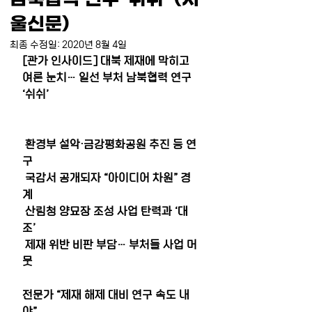
울신문)
최종 수정일:
2020년 8월 4일
[관가 인사이드] 대북 제재에 막히고 
여론 눈치… 일선 부처 남북협력 연구 
‘쉬쉬’
환경부 설악·금강평화공원 추진
등
연
구
국감서 공개되자 “아이디어 차원” 경
계
산림청 양묘장 조성 사업 탄력과 ‘대
조’ 
제재 위반 비판 부담… 부처들 사업 머
뭇
전문가 “제재 해제 대비 연구 속도 내
야”