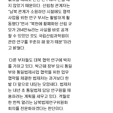
지 않았기 때문이다. 산림청 관계자는 
“남북 관계가 소원하던 시절에도 협력
사업을 위한 연구 부서는 활발하게 활
동했다”면서 “북한에 황폐화된 산림 규
모가 284만㏊라는 사실을 바로 공개
할 수 있었던 것도 국립산림과학원이 
관련 연구를 꾸준히 해 왔기 때문”이라
고 밝혔다.
 다른 부처들도 대북 협력 연구에 박차
를 가하고 있다. 박근혜 정부 당시 통일
부와 통일법제사업 협력을 위한 업무
협약을 체결한 법제처는 과거보다 한
발 더 앞으로 내딛는 모양새다. 법제처
는 내년 초 통일법제 담당 연구원을 채
용하려는 계획을 세우고 있다. 격월로 
한 번씩 열리는 남북법제연구위원회 
회의를 전문화하겠다는 판단이다.