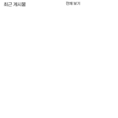
최근 게시물
전체 보기
댓글
나카소네 연구소 방문
[세미나] AI 시대의
댓글을 입력하세요.