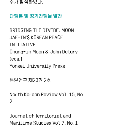
수가 참석하였다.
단행본 및 정기간행물 발간
BRIDGING THE DIVIDE: MOON 
JAE-IN’S KOREAN PEACE 
INITIATIVE
Chung-in Moon & John Delury 
(eds.)
Yonsei University Press
통일연구 제23권 2호
North Korean Review Vol. 15, No. 
2
Journal of Territorial and 
Maritime Studies Vol 7, No. 1