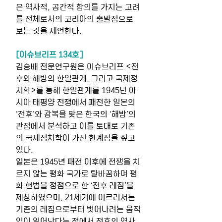
은 역사적, 공간적 함의를 가지는 고려
를 전체로서의 코리아의 출발점으로 
보는 것을 제언한다.
[이슈브리프 134호]
김숭배 전문연구원은 이슈브리프 <전
후와 해방의 한일관계, 그리고 국제정
치학>를 통해 한일관계를 1945년 아
시아 태평양 전쟁에서 패전한 일본의 
‘전후’와 광복을 맞은 한국의 ‘해방’의 
관점에서 분석하고 이를 토대로 기존
의 국제정치학이 가진 한계점을 짚고 
있다.
일본은 1945년 패전 이후에 전쟁을 치
르지 않는 평화 국가로 탈바꿈하며 평
화 헌법을 정점으로 한 ‘전후 레짐’을 
제창하였으며, 21세기에 이르러서는 
기존의 레짐으로부터 벗어나려는 움직
임이 일어난다는 점에서 전후의 역사