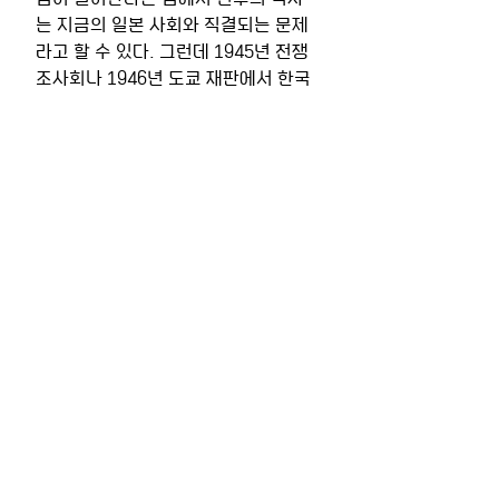
는 지금의 일본 사회와 직결되는 문제
라고 할 수 있다. 그런데 1945년 전쟁
조사회나 1946년 도쿄 재판에서 한국
의 식민지 문제가 빠져있었다. 하지만 
한국에서는 1948년 독립을 선언하면
서 일본에 대한 배상 청구가 논의되고 
있었으며, 한국 정부는 ‘징벌’이나 ‘보
복’이 아닌 ‘식민지 책임’이나 ‘전쟁 책
임’에 대한 ‘피해 회복’을 일본에 요구
하였다. 하지만 한국이 1951년 샌프란
시스코 평화조약에서 서명국 자격을 
얻지 못하면서 식민지 문제는 조약에
서 누락되었다. 이러한 과거사에 대한 
한일 양국의 인식 차이는 1965년 국교
를 맺은 이후 ‘고노 담화’, ‘무라야마 담
화’, 그리고 1998년의 ‘한일공동선
언’으로 조금씩 좁혀져 왔지만, 작금의 
한일 관계는 과거사 문제가 해결되지 