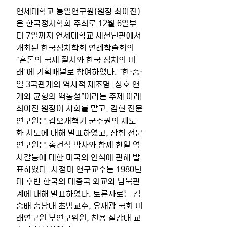
연세대학교 통일연구원(원장 최아진)
은 한국정치학회 주최로 12월 6일부
터 7일까지 연세대학교 새천년관에서 
개최된 한국정치학회 연례학술회의 
“혼돈의 국제 질서와 한국 정치의 미
래”에 기획패널로 참여하였다. “한·중·
일 3국관계의 역사적 재조명: 상호 연
계와 균형의 역동성”이라는 주제 아래 
최아진 원장이 사회를 맡고, 김현 전문
연구원은 갑오개혁기 군주권의 제도
화 시도에 대해 발표하였고, 장휘 전문
연구원은 홍건식 박사와 함께 한일 역
사갈등에 대한 미국의 인식에 관해 발
표하였다. 차정미 연구교수는 1980년
대 후반 한국의 대중국 외교와 남북관
계에 대해 발표하였다. 토론자로는 김
숭배 충남대 초빙교수, 유재광 국회 미
래연구원 부연구위원, 천용 절강대 교