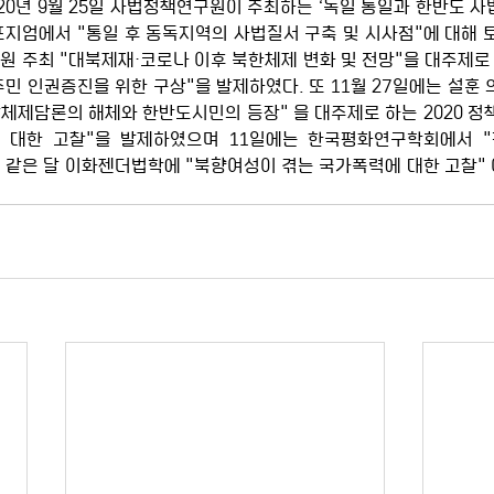
0년 9월 25일 사법정책연구원이 주최하는 ‘독일 통일과 한반도 사법
포지엄에서 "통일 후 동독지역의 사법질서 구축 및 시사점"에 대해 토
원 주최 "대북제재·코로나 이후 북한체제 변화 및 전망"을 대주제
민 인권증진을 위한 구상"을 발제하였다. 또 11월 27일에는 설훈 의
체제담론의 해체와 한반도시민의 등장" 을 대주제로 하는 2020 
 대한 고찰"을 발제하였으며 11일에는 한국평화연구학회에서 
 같은 달 이화젠더법학에 "북향여성이 겪는 국가폭력에 대한 고찰"