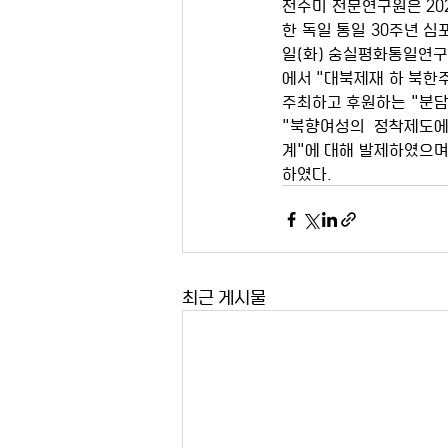
전수미 전문연구원은 202
한 독일 통일 30주년 심
일(화) 숭실평화통일연구
에서 "대북제재 하 북한주
주최하고 후원하는 "분담
"북향여성의 정착제도에
계"에 대해 발제하였으며
하였다.
최근 게시물