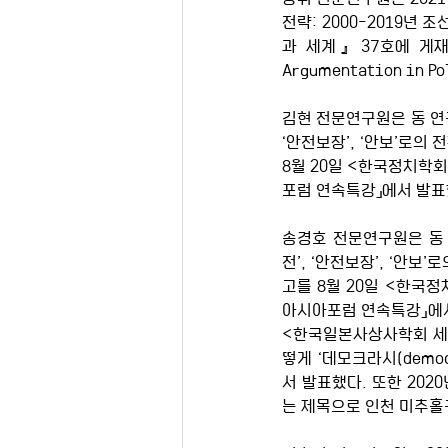
전략: 2000-2019년
과 세계』 37호에 게
Argumentation in 
김현 전문연구원은 동 연구원
‘안전보장’, ‘안보’로의
8월 20일 <한국정치학
포럼 연속특강」에서 발표
송경호 전문연구원은 동 연
전’, ‘안전보장’, ‘안
고를 8월 20일 <한국
아시아포럼 연속특강」에서 
<한국일본사상사학회 세미
떻게 ‘데모크라시(dem
서 발표했다. 또한 202
는 제목으로 인천 미추홀