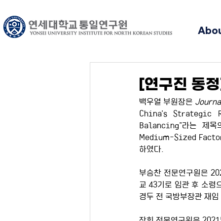
Abo
[연구진 동정]
백우열 부원장은 
Journa
China’s Strategic 
Balancing”라는 
Medium-Sized Facto
하였다.
부승찬 전문연구원은 20
교 43기로 임관 후 소
경두 전 국방부장관 재임
장휘 전문연구원은 2021