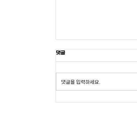
[연구원 소식] 2021년 2월
댓글
[통일연구원 공동출간저널 JTMS
Scopus 등재] 동북아역사재단의 지
원을 받아 연세대학교 통일연구원이
댓글을 입력하세요.
MacFarland 출판사를 통해 공동 출
간하고 있는 Journal of
Territorial and Maritime...
04056