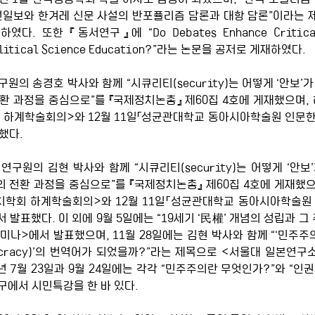
 조선일보와 한겨레 신문 사설의 반포퓰리즘 담론과 대항 담론”이라는 
재하였다
. 또한 
『동서연구』
에 “Do Debates Enhance Critica
Political Science Education?”라는 논문을 공저로 게재하였다. 
의 송경호 박사와 함께 “시큐리티(security)는 어떻게 ‘안보’가 되
 전환 과정을 중심으로”를 『국제정치논총』 제60집 4호에 게재했으며,
회 하계학술회의>와 12월 11일「성균관대학교 동아시아학술원 인
했다. 
구원의 김현 박사와 함께 “시큐리티(security)는 어떻게 ‘안보’
보’로의 전환 과정을 중심으로”를 『국제정치논총』 제60집 4호에 게재했
정치학회 하계학술회의>와 12월 11일「성균관대학교 동아시아학술
발표했다. 이 외에 9월 5일에는 “19세기 ‘民權’ 개념의 성립과 그
나>에서 발표했으며, 11월 28일에는 김현 박사와 함께 “‘민주주
ocracy)’의 번역어가 되었을까?”라는 제목으로 <서울대 일본연
0년 7월 23일과 9월 24일에는 각각 “민주주의란 무엇인가?”와 “
구에서 시민특강을 한 바 있다.