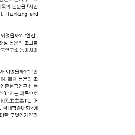
제목의 논문을 
『시민
l Thinking and 
었을까?: ‘안전’, 
 해당 논문의 초고를 
문한국연구소 동아시아
가 되었을까?”: ‘안
으며, 해당 논문의 초
원 인문한국연구소 동
 추이”라는 제목으로 
의(民主主義)’는 어
구소 국내학술대회>에
인권이란 무엇인가?”라