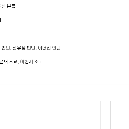
주신 분들
사
 인턴, 황유정 인턴, 이더진 인턴
윤재 조교, 이현지 조교