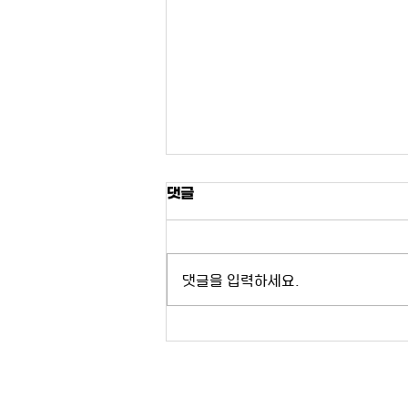
댓글
댓글을 입력하세요.
[기관교류] 폴란드 국제문제연
구소(PISM) 방문 및 협력 의향
서 교환