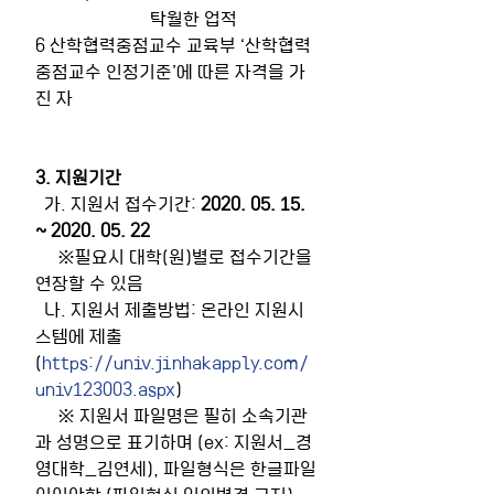
                          탁월한 업적
6 산학협력중점교수 교육부 ‘산학협력
중점교수 인정기준’에 따른 자격을 가
진 자
3. 지원기간
  가. 지원서 접수기간: 
2020. 05. 15. 
~ 2020. 05. 22
     ※필요시 대학(원)별로 접수기간을 
연장할 수 있음
  나. 지원서 제출방법: 온라인 지원시
스템에 제출 
(
https://univ.jinhakapply.com/
univ123003.aspx
)
     ※ 지원서 파일명은 필히 소속기관
과 성명으로 표기하며 (ex: 지원서_경
영대학_김연세), 파일형식은 한글파일
이어야함 (파일형식 임의변경 금지)