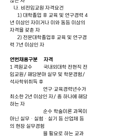
   나. 비전임교원 자격요건
      1) 대학졸업 후 교육 및 연구경력 4
년 이상인 자이거나 이와 동등 이상의 
자격을 갖춘 자
      2) 전문대학졸업후 교육 및 연구경
력 7년 이상인 자
연번채용구분     자격
1 객원교수         국내외대학 전현직 전
임교원/ 해당분야 실무 및 학문경험/ 
석사학위취득 후 
                           연구·교육경력년수가 
최소한 2년 이상인 자/ 중 하나에 해당
하는 자
                           순수 학술이론 과목이 
아닌 실무ㆍ실험ㆍ실기 등 산업체 등
의 현장 실무경험 
                           을 필요로 하는 교과