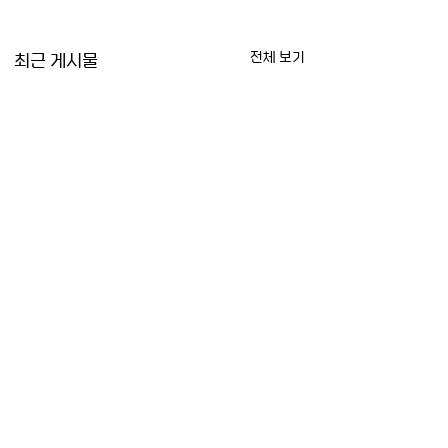
최근 게시물
전체 보기
[연구진 동정] 2021년
[연구진 동정] 부승
2월
문연구원 - 국방부 
변인에 부승찬…공석
백우열 부원장은 Journal
12월 4일, 국방부는 
댓글
개월여 만에 임용
of Contemporary China
변인으로 부승찬(50·