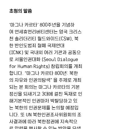
초청의 말씀
‘마그나 카르타’ 800주년을 기념하
여 연세휴먼리버티센터는 영국 크리스
천 솔리더리티 월드와이드(CSW), 북
한 반인도범죄 철폐 국제연대
(ICNK) 및 국내외 여러 기관과 공동으
로 서울인권대화 (Seoul Dialogue 
for Human Rights) 창립회의를 개최
합니다. “마그나 카르타 800년: 북한
의 자유와 인권의탐색” 을 주제로 개최
되는 본 회의는 마그나 카르타의 기본
정신을 되새기고 3대에 걸친 독재로 인
해기본적인 인권마저 박탈당하고 있
는 북한의 인권문제를 논의할 예정입
니다. 또 UN 북한인권조사위원회의 조
사결과에 따라 북한정권에 지속적으
로 압력을 행사할 수 있는 방안을 모색