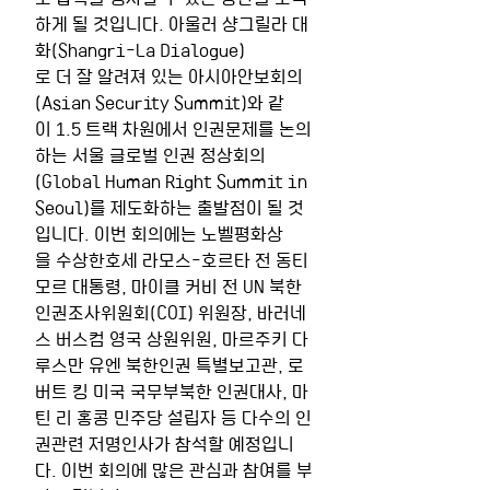
하게 될 것입니다. 아울러 샹그릴라 대
화(Shangri-La Dialogue)
로 더 잘 알려져 있는 아시아안보회의
(Asian Security Summit)와 같
이 1.5 트랙 차원에서 인권문제를 논의
하는 서울 글로벌 인권 정상회의
(Global Human Right Summit in 
Seoul)를 제도화하는 출발점이 될 것
입니다. 이번 회의에는 노벨평화상
을 수상한호세 라모스-호르타 전 동티
모르 대통령, 마이클 커비 전 UN 북한
인권조사위원회(COI) 위원장, 바러네
스 버스컴 영국 상원위원, 마르주키 다
루스만 유엔 북한인권 특별보고관, 로
버트 킹 미국 국무부북한 인권대사, 마
틴 리 홍콩 민주당 설립자 등 다수의 인
권관련 저명인사가 참석할 예정입니
다. 이번 회의에 많은 관심과 참여를 부