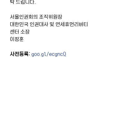
탁 드립니다.
서울인권회의 조직위원장
대한민국 인권대사 및 연세휴먼리버티
센터 소장
이정훈
사전등록: 
goo.gl/ecgncQ
행사문의
: 서울인권회의조직위원회 사
무국 
imks@yonsei.ac.kr
 02-
2123-4437
최근 게시물
전체 보기