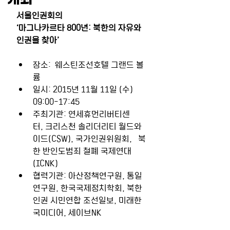
서울인권회의
‘마그나카르타 800년: 북한의 자유와 
인권을 찾아’
장소:  웨스틴조선호텔 그랜드 볼
륨
일시: 2015년 11월 11일 (수) 
09:00-17:45
주최기관: 연세휴먼리버티센
터, 크리스천 솔리더리티 월드와
이드(CSW), 국가인권위원회,   북
한 반인도범죄 철폐 국제연대
(ICNK)
협력기관: 아산정책연구원, 통일
연구원, 한국국제정치학회, 북한
인권 시민연합 조선일보, 미래한
국미디어, 세이브NK