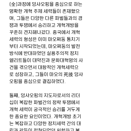
(全)과정에 덩샤오핑을 중심으로 하는 
명확한 개혁 주체 세력들이 존재했으
며, 그들은 다양한 다른 파벌들과의 경
쟁과 투쟁에서 승리하고 개혁개방을 
꾸준히 견지해나갔다. 중국에서 개혁
세력의 형성은 이미 마오쩌둥 통치기
부터 시작되었는데, 마오쩌둥의 발전
방식에 반대하였던 실용주의적 정치 
엘리트들이 대약진과 문화대혁명의 사
건을 겪으면서 대항적인 개혁세력으
로 성장하고, 그들이 마오의 死後 덩샤
오핑을 중심으로 결집하였다. 
둘째, 덩샤오핑의 지도자로서의 리더
십이 복잡한 파벌간의 정략 투쟁에서 
개혁 세력이 궁극적인 승리를 거두게 
한 중요한 요인이었다. 개혁개방 초기
는 복잡하고 다양한 정치세력 간의 대
립과 갈등이 점철되었던 위험하고 불