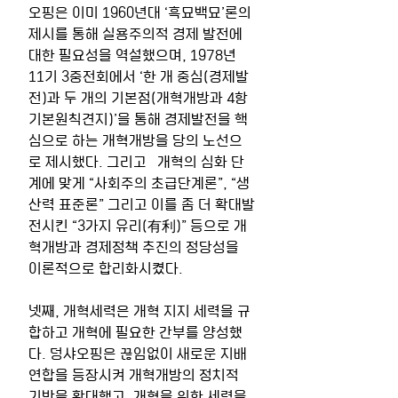
오핑은 이미 1960년대 ‘흑묘백묘’론의 
제시를 통해 실용주의적 경제 발전에 
대한 필요성을 역설했으며, 1978년 
11기 3중전회에서 ‘한 개 중심(경제발
전)과 두 개의 기본점(개혁개방과 4항
기본원칙견지)’을 통해 경제발전을 핵
심으로 하는 개혁개방을 당의 노선으
로 제시했다. 그리고   개혁의 심화 단
계에 맞게 “사회주의 초급단계론”, “생
산력 표준론” 그리고 이를 좀 더 확대발
전시킨 “3가지 유리(有利)” 등으로 개
혁개방과 경제정책 추진의 정당성을 
이론적으로 합리화시켰다. 
넷째, 개혁세력은 개혁 지지 세력을 규
합하고 개혁에 필요한 간부를 양성했
다. 덩샤오핑은 끊임없이 새로운 지배
연합을 등장시켜 개혁개방의 정치적 
기반을 확대했고, 개혁을 위한 세력을 