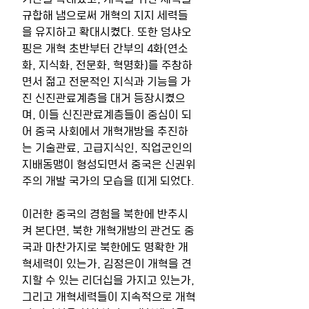
규합해 냄으로써 개혁의 지지 세력들
을 유지하고 확대시켰다. 또한 덩샤오
핑은 개혁 초반부터 간부의 4화(연소
화, 지식화, 전문화, 혁명화)를 주창하
면서 젊고 전문적인 지식과 기능을 가
진 신진관료계층을 대거 등장시켰으
며, 이들 신진관료계층들이 중심이 되
어 중국 사회에서 개혁개방을 추진하
는 기술관료, 고급지식인, 직업군인의 
지배동맹이 형성되면서 중국은 신권위
주의 개발 국가의 모습을 띠게 되었다. 
이러한 중국의 경험을 북한에 반추시
켜 본다면, 북한 개혁개방의 관건도 중
국과 마찬가지로 북한에도 명확한 개
혁세력이 있는가, 김정은이 개혁을 견
지할 수 있는 리더십을 가지고 있는가, 
그리고 개혁세력들이 지속적으로 개혁