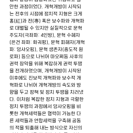
안한 과정이었다. 개혁개방이 시작되
는 전후의 시점에 정치적 지형은 크게 
홍(紅)과 전(專) 혹은 보수파와 개혁파
로 대별될 수 있지만 실질적으로 문혁 
주도자(극좌파: 4인방), 문혁 수혜자
(온건 좌파: 화궈펑), 문혁 피해자(개혁
파: 덩샤오핑), 문혁 생존자(중도적 원
로파) 등으로 나뉘어 마오쩌둥 사후의 
권력 장악을 위해 복잡하게 권력 투쟁
을 전개하였으며, 개혁개방이 시작된 
이후에도 진보적 개혁파와 보수적 개
혁파로 나뉘어 개혁개방의 속도와 방
향을 두고 정책 및 정치 투쟁을 치러냈
다. 이처럼 복잡한 정치 지형과 극렬한 
정치 투쟁의 과정에서 덩샤오핑을 비
롯한 개혁세력들은 협력이 가능한 다
른 세력들과 연합세력을 구축해 공동
의 적을 퇴출해 내는 방식으로 자신의 