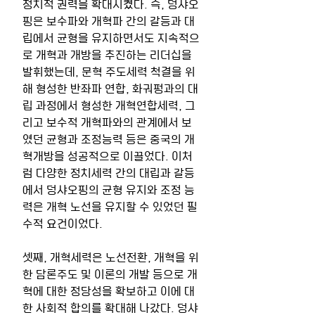
정치적 권력을 확대시켰다. 즉, 덩샤오
핑은 보수파와 개혁파 간의 갈등과 대
립에서 균형을 유지하면서도 지속적으
로 개혁과 개방을 추진하는 리더십을 
발휘했는데, 문혁 주도세력 척결을 위
해 형성한 반좌파 연합, 화궈펑과의 대
립 과정에서 형성한 개혁연합세력, 그
리고 보수적 개혁파와의 관계에서 보
였던 균형과 조정능력 등은 중국의 개
혁개방을 성공적으로 이끌었다. 이처
럼 다양한 정치세력 간의 대립과 갈등
에서 덩샤오핑의 균형 유지와 조정 능
력은 개혁 노선을 유지할 수 있었던 필
수적 요건이었다. 
셋째, 개혁세력은 노선전환, 개혁을 위
한 담론주도 및 이론의 개발 등으로 개
혁에 대한 정당성을 확보하고 이에 대
한 사회적 합의를 확대해 나갔다. 덩샤