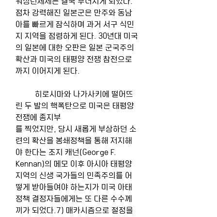
워싱턴체제는 결국 무너지게 되었다. 
점차 강력해진 일본군은 만주와 동남
아를 빠르게 잠식하며 과거 서구 식민
지 지역을 점령하게 된다. 30년대 미국
의 일본에 대한 오판은 일본 군국주의 
확산과 미국의 태평양 전쟁 참전으로
까지 이어지게 된다.
	히로시마와 나가사키에 떨어뜨
린 두 발의 핵폭탄으로 미국은 태평양 
전쟁에 종지부
를 찍었지만, 당시 새롭게 부상하던 소
련의 확산을 봉쇄정책을 통해 저지해
야 한다는 조지 캐넌(George F. 
Kennan)의 메모 이후 아시아 태평양 
지역의 신생 국가들의 민족주의를 어
떻게 받아들여야 하는지가 미국 아태 
정책 결정자들에게는 또 다른 수수께
끼가 되었다.7) 매카시즘으로 절정을 