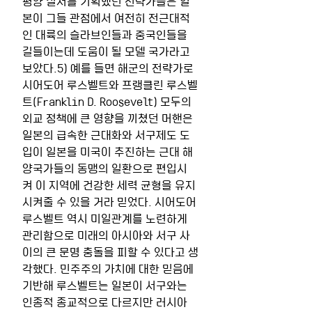
평양 질서를 기획했던 전략가들은 일
본이 그들 관점에서 여전히 전근대적
인 대륙의 슬라브인들과 중국인들을 
길들이는데 도움이 될 모델 국가라고 
보았다.5) 예를 들면 해군의 전략가로 
시어도어 루스벨트와 프랭클린 루스벨
트(Franklin D. Roosevelt) 모두의 
외교 정책에 큰 영향을 끼쳤던 머핸은 
일본의 급속한 근대화와 서구제도 도
입이 일본을 미국이 추진하는 근대 해
양국가들의 동맹의 일환으로 편입시
켜 이 지역에 건강한 세력 균형을 유지
시켜줄 수 있을 거라 믿었다. 시어도어 
루스벨트 역시 미일관계를 노련하게 
관리함으로 미래의 아시아와 서구 사
이의 큰 문명 충돌을 피할 수 있다고 생
각했다. 민주주의 가치에 대한 믿음에 
기반해 루스벨트는 일본이 서구와는 
인종적 종교적으로 다르지만 러시아