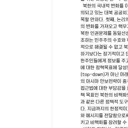
  북한의 국내적 변화를 이끌 수 있는 도구로 공공외교를 주목한 것은 전혀 새로운 사실이 아니다. 그러나 현재 논
의되고 있는 대북 공공외
목할 만하다. 첫째, 논
의 변화를 가져오고 핵무
북한 인권문제를 동일선상
조하는 민주주의 수호와 
적으로 해결될 수 없고 
하기보다는 장기적이고 단
한주민들에게 정보를 주고
에 대한 정책목표에 달성
(top-down)가 아닌 
의 아시아 안보전략이 중
접근법에 대한 부담감을 
책 목표인 북한의 비핵화
과 같은 다른 정책적 도
다. 지금까지의 한정적이
와 메시지를 전달함으로
키고 비핵화를 장려할 수