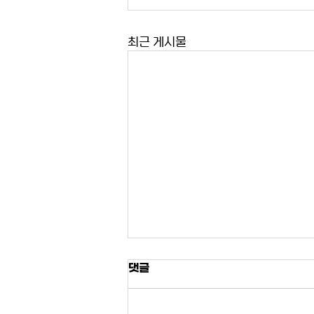
최근 게시물
[제184호] 이병재 전문 연구원
댓글
- 2026년 미국 중간선거를 둘
러싼 제도적 변화
제184호 이 병 재 (연세대학교 통일