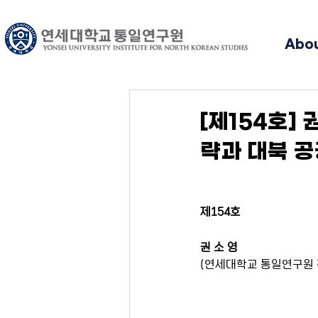
Abo
[제154호]
략과 대북 
제154호
권 소 영
(연세대학교 통일연구원