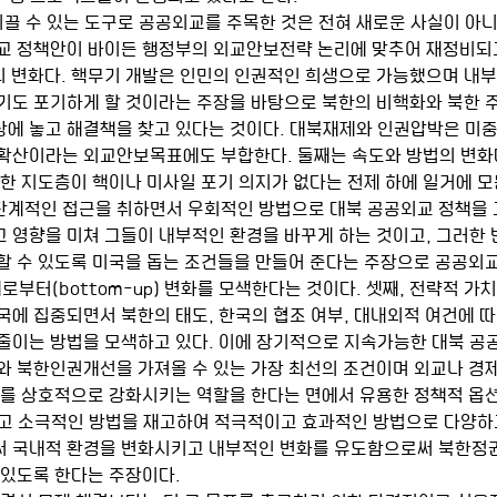
교 정책안이 바이든 행정부의 외교안보전략 논리에 맞추어 재정비되
리의 변화다. 핵무기 개발은 인민의 인권적인 희생으로 가능했으며 내
기도 포기하게 할 것이라는 주장을 바탕으로 북한의 비핵화와 북한 주
에 놓고 해결책을 찾고 있다는 것이다. 대북재제와 인권압박은 미
확산이라는 외교안보목표에도 부합한다. 둘째는 속도와 방법의 변화
북한 지도층이 핵이나 미사일 포기 의지가 없다는 전제 하에 일거에 모
계적인 접근을 취하면서 우회적인 방법으로 대북 공공외교 정책을 
 영향을 미쳐 그들이 내부적인 환경을 바꾸게 하는 것이고, 그러한 
할 수 있도록 미국을 돕는 조건들을 만들어 준다는 주장으로 공공외
아래로부터(bottom-up) 변화를 모색한다는 것이다. 셋째, 전략적 가
국에 집중되면서 북한의 태도, 한국의 협조 여부, 대내외적 여건에 따
줄이는 방법을 모색하고 있다. 이에 장기적으로 지속가능한 대북 공
와 북한인권개선을 가져올 수 있는 가장 최선의 조건이며 외교나 경
구를 상호적으로 강화시키는 역할을 한다는 면에서 유용한 정책적 옵
고 소극적인 방법을 재고하여 적극적이고 효과적인 방법으로 다양하
써 국내적 환경을 변화시키고 내부적인 변화를 유도함으로써 북한정
 있도록 한다는 주장이다. 