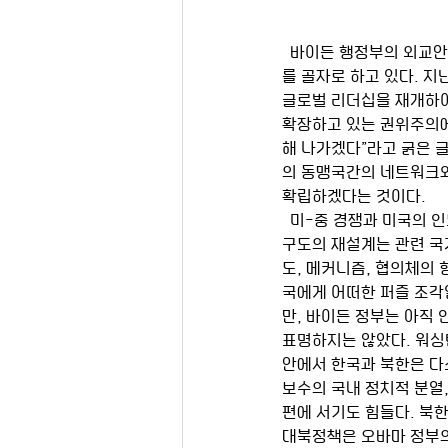
  바이든 행정부의 외교안보정책 기조는 다자주의적 협력, 동맹과 파트너십 강화, 그리고 민주주의 가치의 수호
를 골자로 하고 있다. 
글로벌 리더십을 재개하여
확장하고 있는 권위주의에
해 나가겠다”라고 굵은 
의 동맹국간의 네트워크
확립하겠다는 것이다. 
  미-중 경쟁과 미국의 인도-태평양 전략으로 인해 동아시아 지역의 안보구도가 빠르게 재편되고 있다. 지역안보
구도의 재설계는 관련 국
도, 메커니즘, 협의체의
국에게 어떠한 퍼즐 조각
만, 바이든 정부는 아직
표명하지는 않았다. 워싱
안에서 한국과 북한은 다소
보수의 국내 정치적 분열,
편에 서기도 힘들다. 북
대북정책은 오바마 정부의