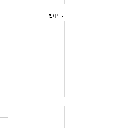
전체 보기
182호] 조영웅 전문연구원
북중 무역의 재편과 함의
2호 조 영 웅 (연세대학교 통일