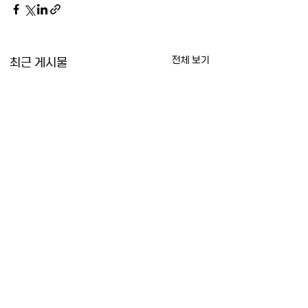
최근 게시물
전체 보기
[제183호] 송경호 전문
[제182호] 조영웅
연구원 - 프론티어 없는
연구원 - 북중 무역
위협: 북한의 인공지능
편과 함의
제183호 송 경 호 (연세대
제182호 조 영 웅 (연
댓글
역량 검증의 사각지대