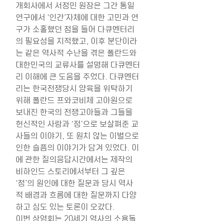
개회사에서 서정민 원장은 그간 통일
연구에서 ‘인간’자체에 대한 고민과 연
구가 소홀했던 점을 들어 다큐멘터리
의 필요성을 지적했고, 이후 분단이라
는 같은 역사적 수난을 겪은 폴란드와 
대한민국의 교류사를 설명해 다큐멘터
리 이해에 큰 도움을 주었다. 다큐멘터
리는 한국전쟁당시 양육을 위탁하기 
위해 폴란드 프와코비체 고아원으로 
보내진 한국의 전쟁고아들과 그들을 
헌신적인 사랑과 ‘정’으로 보살펴준 교
사들의 이야기, 또 원치 않는 이별으로 
인한 슬픔의 이야기가 담겨 있었다. 이
에 관한 질의응답시간에서는 제작의 
비하인드 스토리에서부터 그 깊은 
‘정’의 원인에 대한 질문과 당시 역사
적 배경과 흐름에 대한 질문까지 다양
하고 심도 있는 토론이 오갔다.
이번 상영회는 20세기 역사의 소용돌