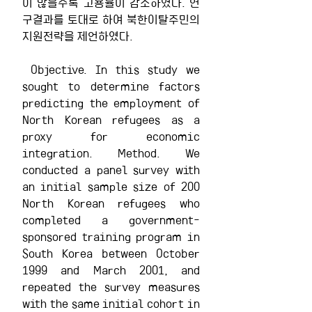
이 많을수록 고용율이 감소하였다. 연
구결과를 토대로 하여 북한이탈주민의 
지원전략을 제언하였다.
 Objective. In this study we 
sought to determine factors 
predicting the employment of 
North Korean refugees as a 
proxy for economic 
integration. Method. We 
conducted a panel survey with 
an initial sample size of 200 
North Korean refugees who 
completed a government-
sponsored training program in 
South Korea between October 
1999 and March 2001, and 
repeated the survey measures 
with the same initial cohort in 