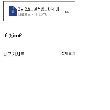
2권 2호_권혁범_한국 대학생의 북한 및 북한 내 하위집
다운로드 • 1.15MB
최근 게시물
전체 보기