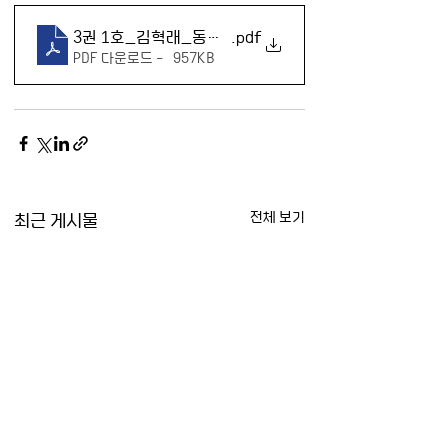
3권 1호_김혁래_동아시아 자본주의 위기의 한반도의 
.pdf
PDF 다운로드 • 957KB
최근 게시물
전체 보기