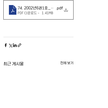
74. 2002년6권1호_통일한국의미래시대_민성길
.pdf
PDF 다운로드 • 1.41MB
최근 게시물
전체 보기