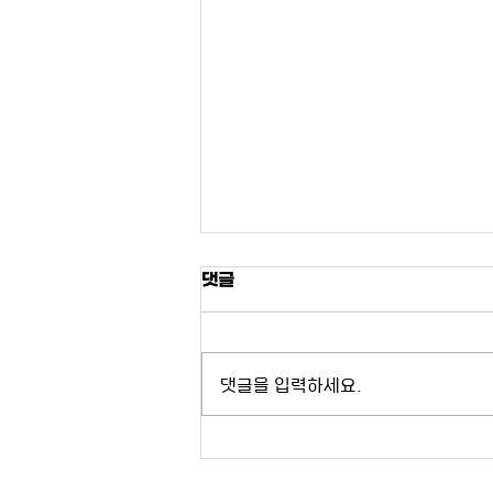
26권 2호_장도환, 이승훈, 임
댓글
창식, 임정빈_북한의 농산물 무
역 및 매체동향 분석을 통한 남
초록 북한은 국제사회의 대북제재로
북협력유망품목 발굴에 대한 연
인한 식량지원 감소, 농기자재 공급
구
댓글을 입력하세요.
부족, 농산물 수출입 감소 등으로 어
려움을 겪고 있으며, 식량난과 경제
난은 더욱 가중되고 있다. 현재, 남
북‧북미관계는 냉각기에 있으나,