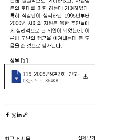
는데 실질적으로 기여하였고, 자립생
존의 토대를 마련 하는데 기여하였다. 
특히 식량난이 심각하던 1995년부터 
2000년 사아의 지원은 북한 주민들에
게 심리적으로 큰 위안이 되었는데, 이
른바 고난의 행군을 이겨내는데 큰 도
움을 준 것으로 평가된다.
첨부 [1]
115. 2005년9권2호_인도지원에서개발협력으로의발
다운로드 • 354KB
최근 게시물
전체 보기