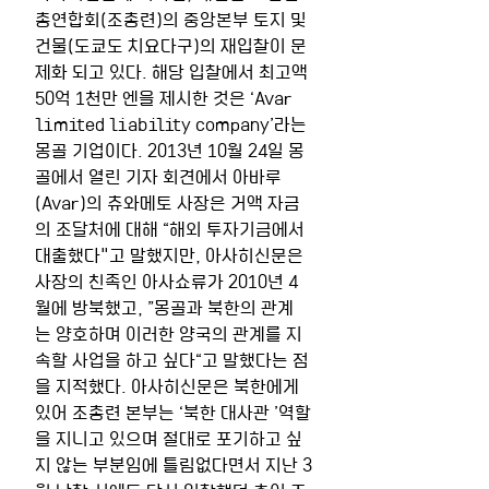
총연합회(조총련)의 중앙본부 토지 및 
건물(도쿄도 치요다구)의 재입찰이 문
제화 되고 있다. 해당 입찰에서 최고액 
50억 1천만 엔을 제시한 것은 ‘Avar 
limited liability company’라는 
몽골 기업이다. 2013년 10월 24일 몽
골에서 열린 기자 회견에서 아바루
(Avar)의 츄와메토 사장은 거액 자금
의 조달처에 대해 “해외 투자기금에서 
대출했다"고 말했지만, 아사히신문은 
사장의 친족인 아사쇼류가 2010년 4
월에 방북했고, ”몽골과 북한의 관계
는 양호하며 이러한 양국의 관계를 지
속할 사업을 하고 싶다“고 말했다는 점
을 지적했다. 아사히신문은 북한에게 
있어 조총련 본부는 ‘북한 대사관 ’역할
을 지니고 있으며 절대로 포기하고 싶
지 않는 부분임에 틀림없다면서 지난 3