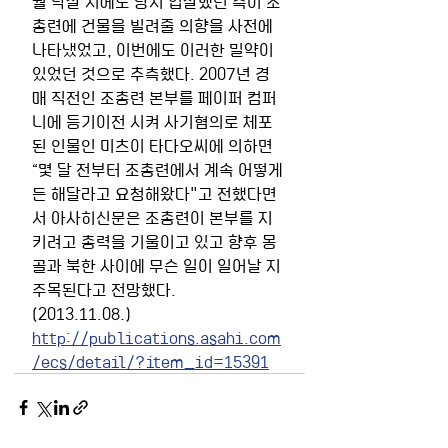
월 낙찰 시에도 당시 입찰했던 측이 조
총련에 건물을 빌려줄 의향을 사전에 
나타냈었고, 이번에도 이러한 밀약이 
있었던 것으로 추측했다. 2007년 경
매 직전인 조총련 본부를 페이퍼 컴퍼
니에 등기이전 시켜 사기혐의로 체포
된 인물인 미츠이 타다오씨에 의하면 
“몇 달 전부터 조총련에서 계속 어떻게
든 해달라고 요청해왔다"고 전했다면
서 아사히신문은 조총련이 본부를 지
키려고 총력을 기울이고 있고 향후 몽
골과 북한 사이에 무슨 일이 일어날 지 
주목된다고 전망했다.
(2013.11.08.)
http://publications.asahi.com
/ecs/detail/?item_id=15391