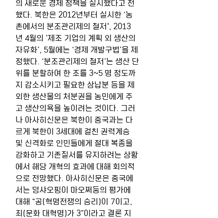
의 새로운 경제 정책을 실시했다고 전
했다. 북한은 2012년부터 실시한 ‘농
촌에서의 분조관리제의 철저', 2013
년 4월의 ’제조 기업의 계획 외 생산의 
자유화’, 5월에는 ‘경제 개발구법’을 제
정했다. ‘분조관리제의 철저’는 생산 단
위를 분할하여 한 조를 3~5 명 정도까
지 감소시키고 필요한 상납분 등을 제
외한 생산물의 처분권을 농민에게 주
고 생산의욕을 높이려는 것이다. 그러
나 아사히신문은 북한이 중국과는 다
르게 북한이 3세대에 걸친 권력계승 
및 신격화로 인민들에게 절대 복종을 
강화하고 기존질서를 유지하려는 상황
에서 해당 개혁의 효과에 대해 회의적
으로 전망했다. 아사히신문은 중국에
서는 덩샤오핑이 마오쩌둥의 평가에 
대해 “공(혁명전쟁의 승리)이 7이고, 
죄(문화 대혁명)가 3”이라고 결론 지