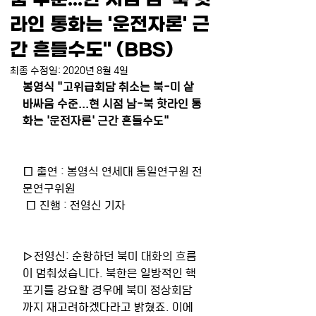
라인 통화는 '운전자론' 근
간 흔들수도" (BBS)
최종 수정일:
2020년 8월 4일
봉영식 "고위급회담 취소는 북-미 샅
바싸움 수준...현 시점 남-북 핫라인 통
화는 '운전자론' 근간 흔들수도"
□ 출연 : 봉영식 연세대 통일연구원 전
문연구위원
 □ 진행 : 전영신 기자
▷전영신: 순항하던 북미 대화의 흐름
이 멈춰섰습니다. 북한은 일방적인 핵 
포기를 강요할 경우에 북미 정상회담
까지 재고려하겠다라고 밝혔죠. 이에 