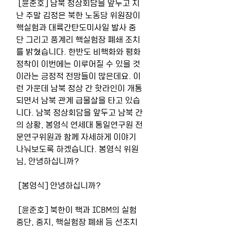
 [윤준호] 남북 정상회담을 앞두고 지
난 주말 김정은 북한 노동당 위원장이 
핵실험과 대륙간탄도미사일 발사 중
단 그리고 풍계리 핵실험장 폐쇄 조치
를 밝혔습니다. 한반도 비핵화와 평화 
정착이 이번에는 이루어질 수 있을 것
이라는 긍정적 전망들이 많은데요. 이
런 가운데 남북 정상 간 핫라인이 개통
되면서 남북 관계 급물살을 타고 있습
니다. 남북 정상회담을 앞두고 남북 간
의 상황, 봉영식 연세대 통일연구원 전
문연구위원과 함께 자세하게 이야기 
나눠보도록 하겠습니다. 봉영식 위원
님, 안녕하십니까? 
 [봉영식] 안녕하십니까? 
 [윤준호] 북한이 핵과 ICBM의 실험 
중단, 중지, 핵실험장 폐쇄 등 선조치