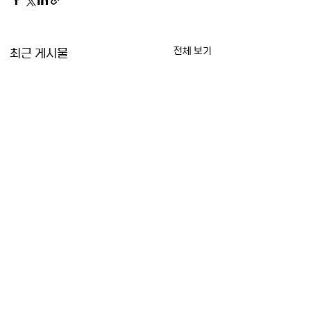
최근 게시물
전체 보기
[Washington
[CNN] 북한 무인
Post] 북한 지도자가
공 침범 후 한국군의
딸을 공개했다. 이는 어
고 사격
North Korea’s leader
South Korea fires
댓글
떤 의미인가?
showed off his
warning shots afte