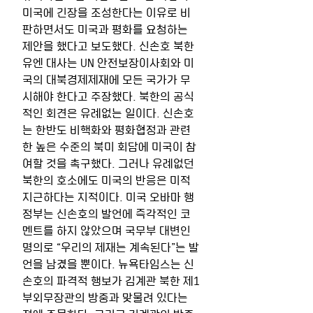
미국에 긴장을 조성한다는 이유로 비
판하면서도 미국과 평화를 요청하는 
제안을 했다고 보도했다. 신손호 북한 
유엔 대사는 UN 안전보장이사회와 미
국의 대북경제제재에 모든 국가가 무
시해야 한다고 주장했다. 북한의 공식
적인 회견은 유례없는 일이다. 신손호
는 한반도 비핵화와 평화협정과 관련
한 높은 수준의 북미 회담에 미국이 참
여할 것을 촉구했다. 그러나 유례없던 
북한의 호소에도 미국의 반응은 미적
지근하다는 지적이다. 미국 오바마 행
정부는 신손호의 발언에 즉각적인 코
멘트를 하지 않았으며 국무부 대변인 
명의로 “우리의 제재는 계속된다”는 발
언을 남겼을 뿐이다. 뉴욕타임스는 신
손호의 파격적 행보가 김계관 북한 제1
부외무장관의 방중과 맞물려 있다는 