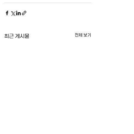
최근 게시물
전체 보기
[Washington
[CNN] 북한 무인
Post] 북한 지도자가
공 침범 후 한국군의