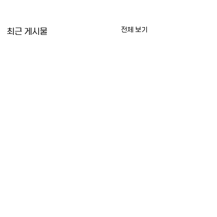
최근 게시물
전체 보기
[Washington
[CNN] 북한 무인
Post] 북한 지도자가
공 침범 후 한국군의
딸을 공개했다. 이는 어
고 사격
North Korea’s leader
South Korea fires
댓글
떤 의미인가?
showed off his
warning shots afte