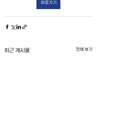
바로가기
최근 게시물
전체 보기
[CNN] 북한 무인기 영
[AP] UN 전문가: