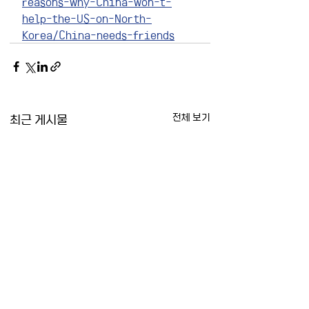
reasons-why-China-won-t-
help-the-US-on-North-
Korea/China-needs-friends
최근 게시물
전체 보기