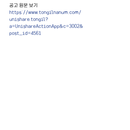
공고 원문 보기
https://www.tongilnanum.com/
unishare.tongil?
a=UnishareActionApp&c=3002&
post_id=4561