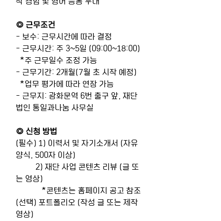
작 경험 및 영어 능통 우대
◎ 근무조건
- 보수: 근무시간에 따라 결정
- 근무시간: 주 3~5일 (09:00~18:00)
  *주 근무일수 조정 가능
- 근무기간: 2개월(7월 초 시작 예정)
  *업무 평가에 따라 연장 가능
- 근무지: 광화문역 6번 출구 앞, 재단
법인 통일과나눔 사무실
◎ 신청 방법
(필수) 1) 이력서 및 자기소개서 (자유
양식, 500자 이상)
          2) 재단 사업 콘텐츠 리뷰 (글 또
는 영상)
             *콘텐츠는 홈페이지 공고 참조
(선택) 포트폴리오 (작성 글 또는 제작 
영상)