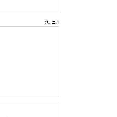
전체 보기
] 2026년 [통일과나눔
∙북한 분야 대학연구소 박