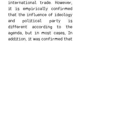
international trade. However, 
it is empirically confirmed 
that the influence of ideology 
and political party is 
different according to the 
agenda, but in most cases, In 
addition, it was confirmed that 
there is a high correlation 
between ideological propensity 
of the individual members who 
were measured by voting data 
and belonging parties, which 
means that the ideological 
tendency of the 19th National 
Assembly members is well 
arranged according to the 
constitution.